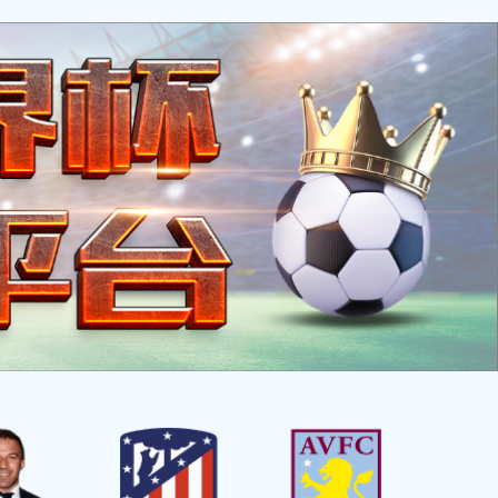
立即注册
护，致力于营造一个可信赖的信
容。如有异议，建议您暂停使用