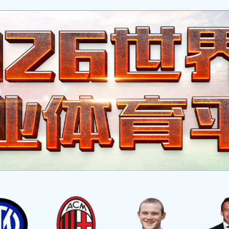
App
关于我们
体育新闻
隐私政策
服务应用（以下简称“本应用”）。我们重视每位用户的个人隐私保
关服务前，请认真阅读本政策。使用即代表您已理解并接受全部条款内