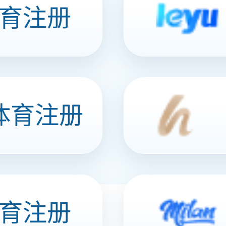
时延
带宽吞吐
数
ms
14.2 TB
1