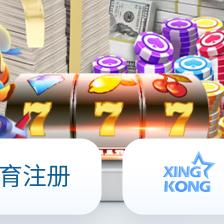
境内服务器，并采取技术手段如加密传输、权限控制、防火墙等保障
下管理：
信息
定位服务
成，或通过联系客服协助处理。
满14岁的用户请在监护人陪同下使用。我们不会主动获取未成年人信