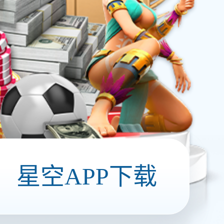
数据安全。我们尽最大努力防止
息，如有收集将立即处理并删除