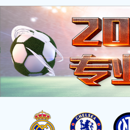
1. 引言与声明
欢迎使用本平台提供的体育赛事
息交互环境。
在您使用爱游戏·体育应用相
本服务。