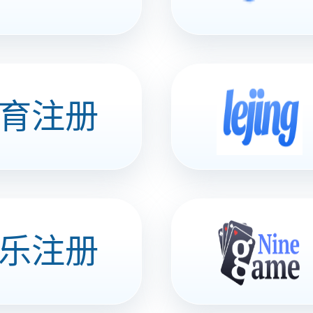
更是平台运营的基本责任。我
防范多类潜在风险。
我们不仅构建
防护