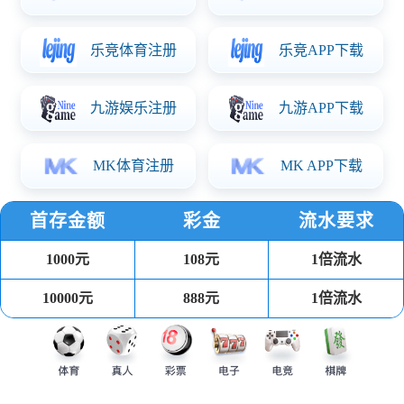
山东泰山克雷桑场均射门4.2
次，禁区外远射占比61%成进
攻双刃剑
2026-06-08 15:00
26 次阅读
首页
/
体育新闻
近日，山东泰山队的外援克雷桑引发了球迷和媒体的
广泛关注。作为球队锋线上的核心攻击手，他的数据
统计显示出鲜明的个人风格：场均射门高达4.2次，其
中禁区外远射的占比达到了惊人的61%。这一数据在
当今中超联赛中极为突出，既彰显了克雷桑强大的个
人火力，也揭示了山东泰山当前进攻端的一把双刃
剑。